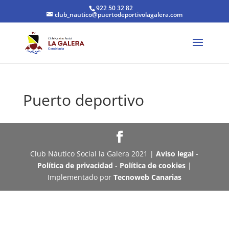
922 50 32 82
club_nautico@puertodeportivolagalera.com
Puerto deportivo
Club Náutico Social la Galera 2021 |
Aviso legal
-
Política de privacidad
-
Política de cookies
|
Implementado por
Tecnoweb Canarias