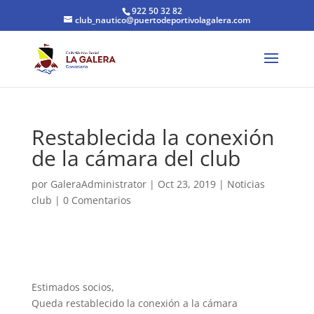
922 50 32 82
club_nautico@puertodeportivolagalera.com
Restablecida la conexión
de la cámara del club
por
GaleraAdministrator
|
Oct 23, 2019
|
Noticias
club
|
0 Comentarios
Estimados socios,
Queda restablecido la conexión a la cámara